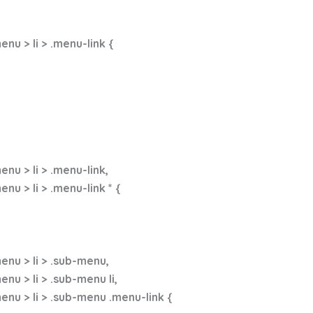
u > li > .menu-link {
u > li > .menu-link,
 > li > .menu-link * {
nu > li > .sub-menu,
 > li > .sub-menu li,
u > li > .sub-menu .menu-link {