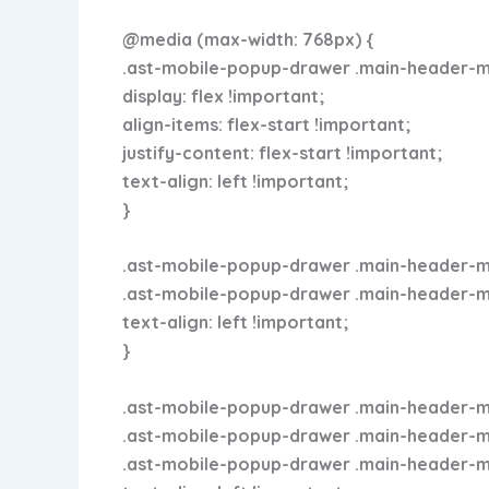
@media (max-width: 768px) {
.ast-mobile-popup-drawer .main-header-men
display: flex !important;
align-items: flex-start !important;
justify-content: flex-start !important;
text-align: left !important;
}
.ast-mobile-popup-drawer .main-header-men
.ast-mobile-popup-drawer .main-header-menu
text-align: left !important;
}
.ast-mobile-popup-drawer .main-header-me
.ast-mobile-popup-drawer .main-header-menu
.ast-mobile-popup-drawer .main-header-men