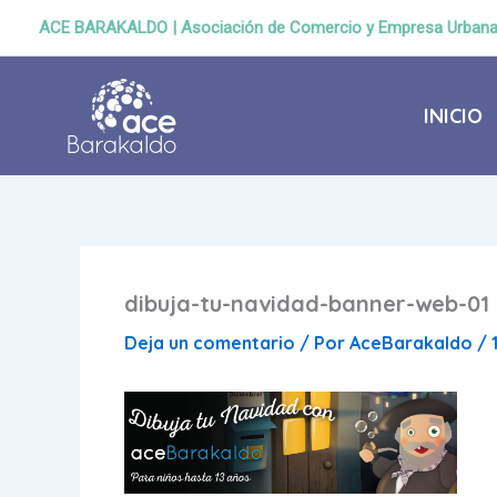
Ir
ACE BARAKALDO | Asociación de Comercio y Empresa Urban
al
contenido
INICIO
dibuja-tu-navidad-banner-web-01
Deja un comentario
/ Por
AceBarakaldo
/