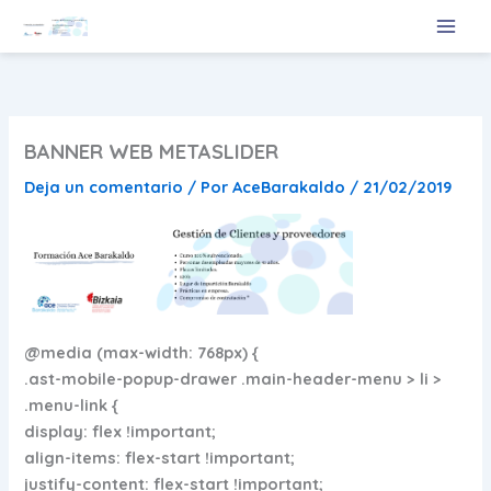
Ir
al
contenido
BANNER WEB METASLIDER
Deja un comentario
/ Por
AceBarakaldo
/
21/02/2019
@media (max-width: 768px) {
.ast-mobile-popup-drawer .main-header-menu > li >
.menu-link {
display: flex !important;
align-items: flex-start !important;
justify-content: flex-start !important;