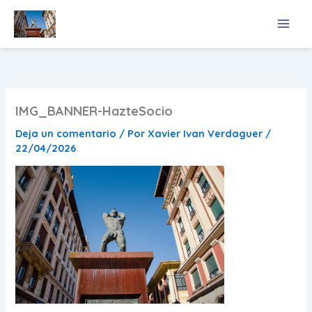
Ir
al
contenido
IMG_BANNER-HazteSocio
Deja un comentario
/ Por
Xavier Ivan Verdaguer
/
22/04/2026