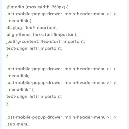
@media (max-width: 768px) {
.ast-mobile-popup-drawer .main-header-menu > li >
.menu-link {
display: flex !important;
align-items: flex-start !important;
justify-content: flex-start !important;
text-align: left !important;
}
.ast-mobile-popup-drawer .main-header-menu > li >
.menu-link,
.ast-mobile-popup-drawer .main-header-menu > li >
.menu-link * {
text-align: left !important;
}
.ast-mobile-popup-drawer .main-header-menu > li >
.sub-menu,