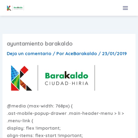
Ir
al
contenido
ayuntamiento barakaldo
Deja un comentario
/ Por
AceBarakaldo
/
23/01/2019
@media (max-width: 768px) {
.ast-mobile-popup-drawer .main-header-menu > li >
.menu-link {
display: flex !important;
align-items: flex-start !important;