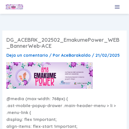
Ir
al
contenido
DG_ACEBRK_202502_EmakumePower_WEB
_BannerWeb-ACE
Deja un comentario
/ Por
AceBarakaldo
/
21/02/2025
@media (max-width: 768px) {
.ast-mobile-popup-drawer .main-header-menu > li >
.menu-link {
display: flex !important;
align-items: flex-start !important;