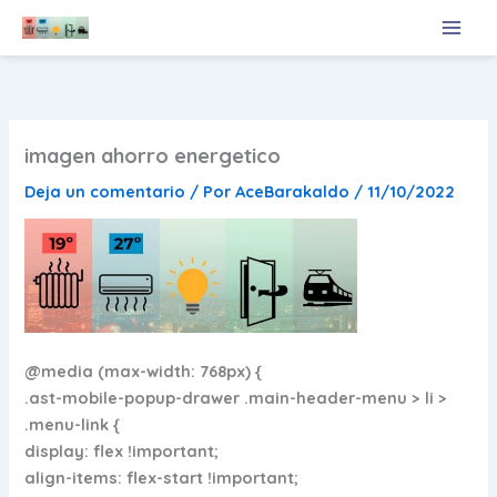
Ir
al
contenido
imagen ahorro energetico
Deja un comentario
/ Por
AceBarakaldo
/
11/10/2022
@media (max-width: 768px) {
.ast-mobile-popup-drawer .main-header-menu > li >
.menu-link {
display: flex !important;
align-items: flex-start !important;