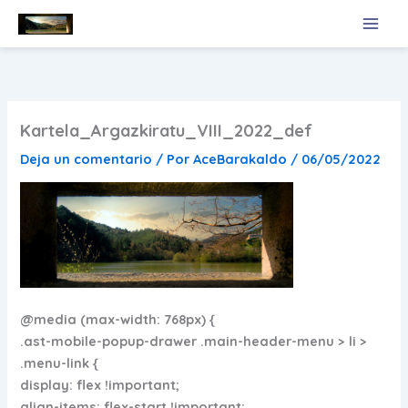
Ir
al
contenido
Kartela_Argazkiratu_VIII_2022_def
Deja un comentario
/ Por
AceBarakaldo
/
06/05/2022
@media (max-width: 768px) {
.ast-mobile-popup-drawer .main-header-menu > li >
.menu-link {
display: flex !important;
align-items: flex-start !important;