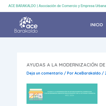
Ir
ACE BARAKALDO | Asociación de Comercio y Empresa Urban
al
contenido
INICIO
AYUDAS A LA MODERNIZACIÓN DE
Deja un comentario
/ Por
AceBarakaldo
/