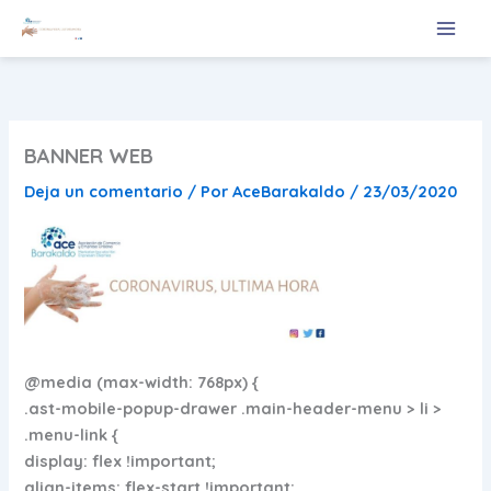
Ir
al
contenido
BANNER WEB
Deja un comentario
/ Por
AceBarakaldo
/
23/03/2020
@media (max-width: 768px) {
.ast-mobile-popup-drawer .main-header-menu > li >
.menu-link {
display: flex !important;
align-items: flex-start !important;