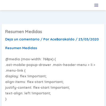
Ir
al
contenido
Resumen Medidas
Deja un comentario
/ Por
AceBarakaldo
/
23/03/2020
Resumen Medidas
@media (max-width: 768px) {
.ast-mobile-popup-drawer .main-header-menu > li >
.menu-link {
display: flex !important;
align-items: flex-start !important;
justify-content: flex-start !important;
text-align: left !important;
}