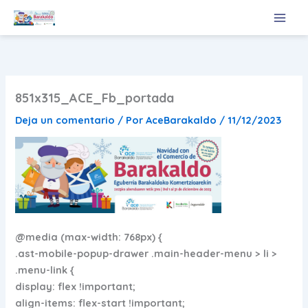
Ir
al
contenido
851x315_ACE_Fb_portada
Deja un comentario
/ Por
AceBarakaldo
/
11/12/2023
@media (max-width: 768px) {
.ast-mobile-popup-drawer .main-header-menu > li >
.menu-link {
display: flex !important;
align-items: flex-start !important;