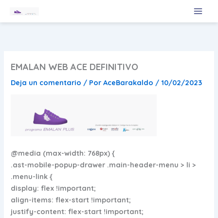
Ir
al
contenido
EMALAN WEB ACE DEFINITIVO
Deja un comentario
/ Por
AceBarakaldo
/
10/02/2023
@media (max-width: 768px) {
.ast-mobile-popup-drawer .main-header-menu > li >
.menu-link {
display: flex !important;
align-items: flex-start !important;
justify-content: flex-start !important;