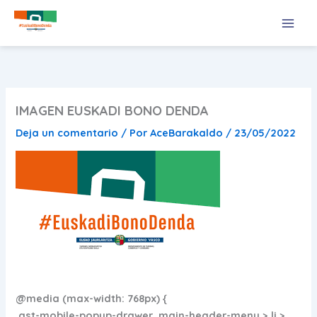
Ir
al
contenido
IMAGEN EUSKADI BONO DENDA
Deja un comentario
/ Por
AceBarakaldo
/
23/05/2022
@media (max-width: 768px) {
.ast-mobile-popup-drawer .main-header-menu > li >