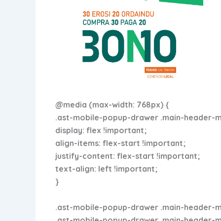
@media (max-width: 768px) {
.ast-mobile-popup-drawer .main-header-men
display: flex !important;
align-items: flex-start !important;
justify-content: flex-start !important;
text-align: left !important;
}
.ast-mobile-popup-drawer .main-header-men
.ast-mobile-popup-drawer .main-header-menu