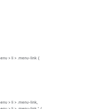
u > li > .menu-link {
u > li > .menu-link,
 > li > .menu-link * {