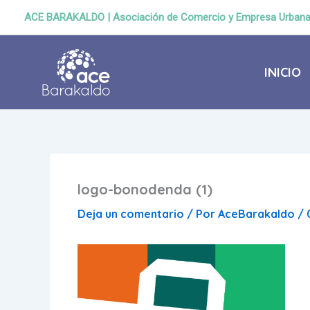
Ir
ACE BARAKALDO | Asociación de Comercio y Empresa Urban
al
contenido
INICIO
logo-bonodenda (1)
Deja un comentario
/ Por
AceBarakaldo
/