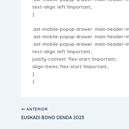
text-align: left !important;
}
.ast-mobile-popup-drawer .main-header-me
.ast-mobile-popup-drawer .main-header-menu
.ast-mobile-popup-drawer .main-header-men
text-align: left !important;
justify-content: flex-start !important;
align-items: flex-start !important;
}
}
ANTERIOR
EUSKADI BONO DENDA 2023