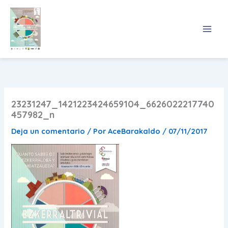
Ir
al
contenido
23231247_1421223424659104_6626022217740
457982_n
Deja un comentario
/ Por
AceBarakaldo
/
07/11/2017