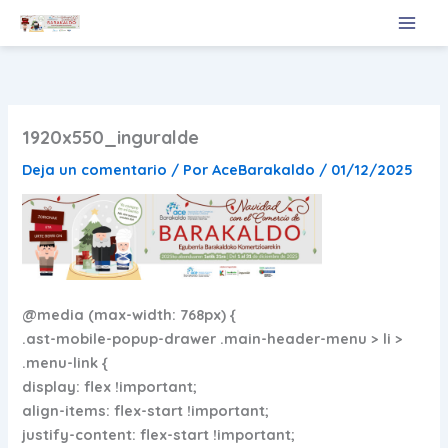
Ir
al
contenido
1920x550_inguralde
Deja un comentario
/ Por
AceBarakaldo
/
01/12/2025
@media (max-width: 768px) {
.ast-mobile-popup-drawer .main-header-menu > li >
.menu-link {
display: flex !important;
align-items: flex-start !important;
justify-content: flex-start !important;