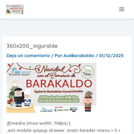
Ir
al
contenido
360x200_inguralde
Deja un comentario
/ Por
AceBarakaldo
/
01/12/2025
@media (max-width: 768px) {
.ast-mobile-popup-drawer .main-header-menu > li >