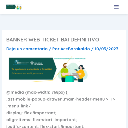
Ir
al
contenido
BANNER WEB TICKET BAI DEFINITIVO
Deja un comentario
/ Por
AceBarakaldo
/
10/03/2023
@media (max-width: 768px) {
.ast-mobile-popup-drawer .main-header-menu > li >
.menu-link {
display: flex !important;
align-items: flex-start !important;
justify-content: flex-start !important;