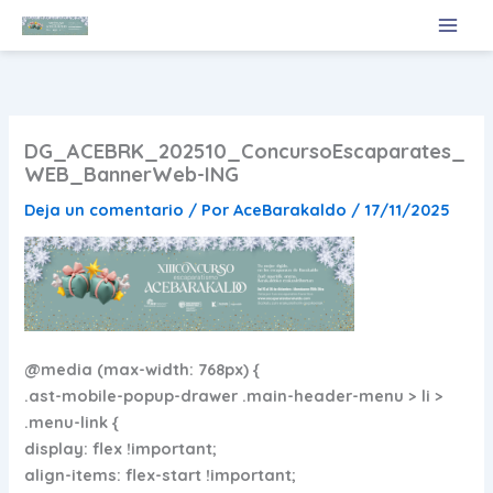
Ir
al
contenido
DG_ACEBRK_202510_ConcursoEscaparates_
WEB_BannerWeb-ING
Deja un comentario
/ Por
AceBarakaldo
/
17/11/2025
@media (max-width: 768px) {
.ast-mobile-popup-drawer .main-header-menu > li >
.menu-link {
display: flex !important;
align-items: flex-start !important;