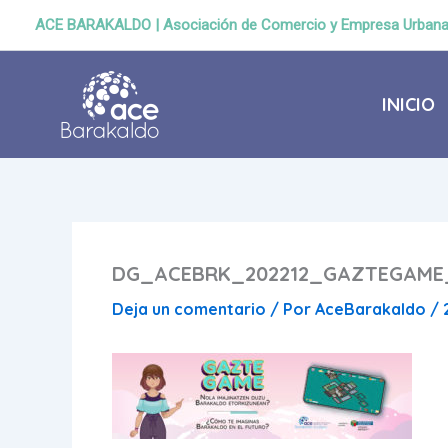
Ir
ACE BARAKALDO | Asociación de Comercio y Empresa Urban
al
contenido
INICIO
DG_ACEBRK_202212_GAZTEGAME_
Deja un comentario
/ Por
AceBarakaldo
/