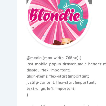
@media (max-width: 768px) {
.ast-mobile-popup-drawer .main-header-men
display: flex !important;
align-items: flex-start !important;
justify-content: flex-start !important;
text-align: left !important;
}