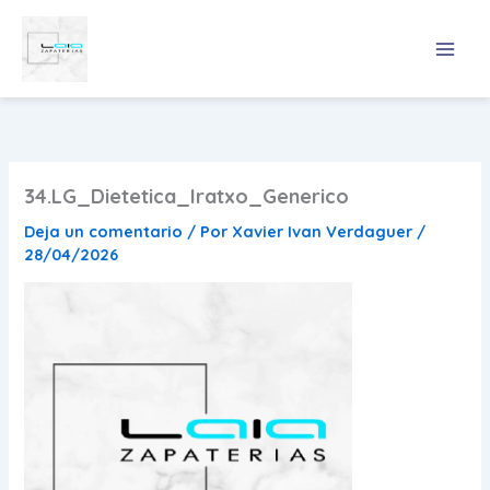
Ir
al
contenido
34.LG_Dietetica_Iratxo_Generico
Deja un comentario
/ Por
Xavier Ivan Verdaguer
/
28/04/2026