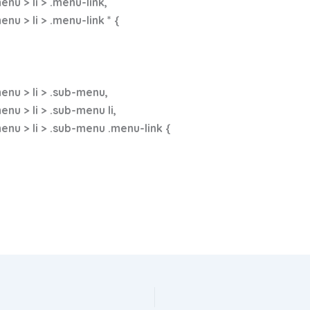
u > li > .menu-link,
 > li > .menu-link * {
nu > li > .sub-menu,
 > li > .sub-menu li,
u > li > .sub-menu .menu-link {