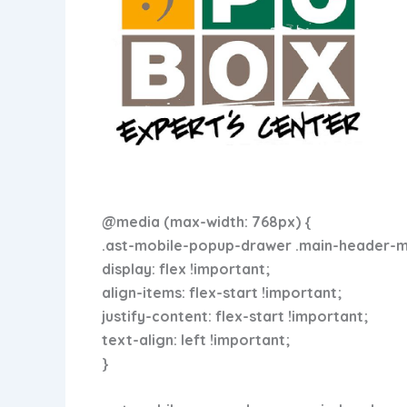
@media (max-width: 768px) {
.ast-mobile-popup-drawer .main-header-men
display: flex !important;
align-items: flex-start !important;
justify-content: flex-start !important;
text-align: left !important;
}