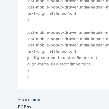
.ast-mobile-popup-drawer .main-header-men
.ast-mobile-popup-drawer .main-header-menu
text-align: left !important;
}
.ast-mobile-popup-drawer .main-header-me
.ast-mobile-popup-drawer .main-header-menu
.ast-mobile-popup-drawer .main-header-men
text-align: left !important;
justify-content: flex-start !important;
align-items: flex-start !important;
}
}
ANTERIOR
PC Box