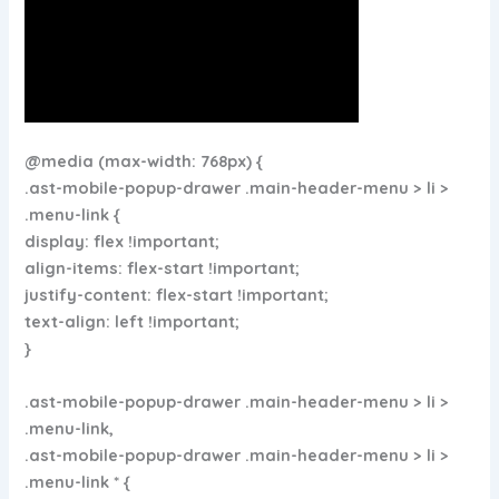
@media (max-width: 768px) {
.ast-mobile-popup-drawer .main-header-menu > li >
.menu-link {
display: flex !important;
align-items: flex-start !important;
justify-content: flex-start !important;
text-align: left !important;
}
.ast-mobile-popup-drawer .main-header-menu > li >
.menu-link,
.ast-mobile-popup-drawer .main-header-menu > li >
.menu-link * {