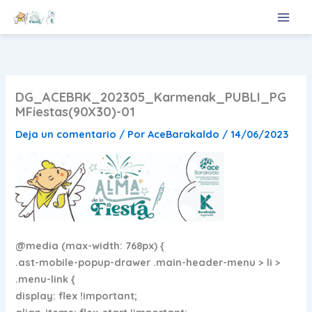
Ir
al
contenido
DG_ACEBRK_202305_Karmenak_PUBLI_PG
MFiestas(90X30)-01
Deja un comentario
/ Por
AceBarakaldo
/
14/06/2023
@media (max-width: 768px) {
.ast-mobile-popup-drawer .main-header-menu > li >
.menu-link {
display: flex !important;