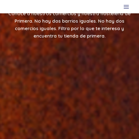
COMERCIO DE PRIMERA
Ir
al
Conoce a nuestros comercios y nuestra hostelería de
contenido
Primera. No hay dos barrios iguales. No hay dos
comercios iguales. Filtra por lo que te interesa y
encuentra tu tienda de primera.