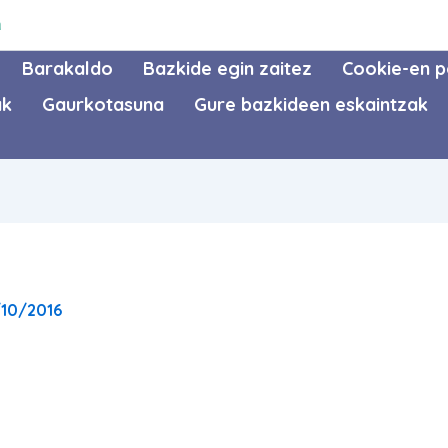
a
Barakaldo
Bazkide egin zaitez
Cookie-en po
ak
Gaurkotasuna
Gure bazkideen eskaintzak
/10/2016