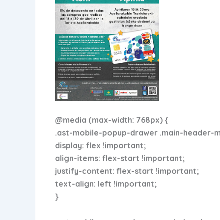
@media (max-width: 768px) {
.ast-mobile-popup-drawer .main-header-men
display: flex !important;
align-items: flex-start !important;
justify-content: flex-start !important;
text-align: left !important;
}