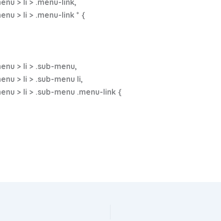
u > li > .menu-link,
 > li > .menu-link * {
nu > li > .sub-menu,
 > li > .sub-menu li,
u > li > .sub-menu .menu-link {