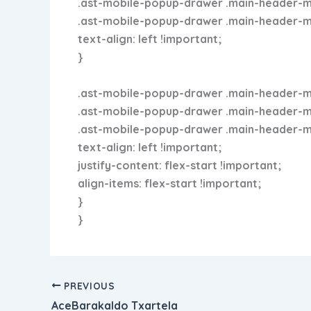
.ast-mobile-popup-drawer .main-header-men
.ast-mobile-popup-drawer .main-header-menu
text-align: left !important;
}
.ast-mobile-popup-drawer .main-header-me
.ast-mobile-popup-drawer .main-header-menu
.ast-mobile-popup-drawer .main-header-men
text-align: left !important;
justify-content: flex-start !important;
align-items: flex-start !important;
}
}
PREVIOUS
AceBarakaldo Txartela