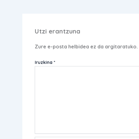
Utzi erantzuna
Zure e-posta helbidea ez da argitaratuko.
Iruzkina
*