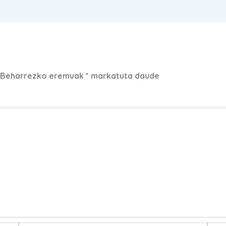
Beharrezko eremuak
*
markatuta daude