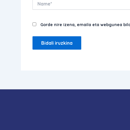
Name*
Gorde nire izena, emaila eta webgunea bi