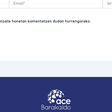
Email*
Webs
latzaile honetan komentatzen dudan hurrengorako.