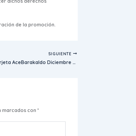
cer dichos derechos
ración de la promoción.
SIGUIENTE
Promoción Tarjeta AceBarakaldo Diciembre 2014
án marcados con
*