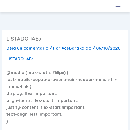
Ir
al
contenido
LISTADO-IAEs
Deja un comentario
/ Por
AceBarakaldo
/
06/10/2020
LISTADO-IAEs
@media (max-width: 768px) {
.ast-mobile-popup-drawer .main-header-menu > li >
.menu-link {
display: flex !important;
align-items: flex-start !important;
justify-content: flex-start !important;
text-align: left !important;
}