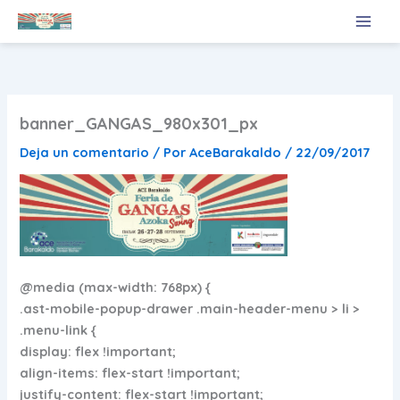
Ir
al
contenido
banner_GANGAS_980x301_px
Deja un comentario
/ Por
AceBarakaldo
/
22/09/2017
@media (max-width: 768px) {
.ast-mobile-popup-drawer .main-header-menu > li >
.menu-link {
display: flex !important;
align-items: flex-start !important;
justify-content: flex-start !important;