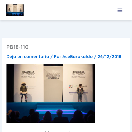
Ir
al
contenido
PB18-110
Deja un comentario
/ Por
AceBarakaldo
/
26/12/2018