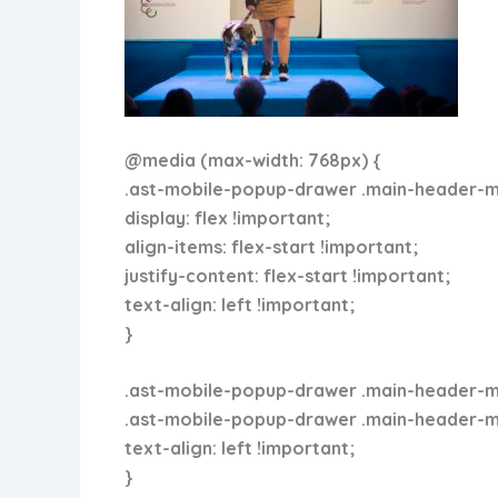
@media (max-width: 768px) {
.ast-mobile-popup-drawer .main-header-men
display: flex !important;
align-items: flex-start !important;
justify-content: flex-start !important;
text-align: left !important;
}
.ast-mobile-popup-drawer .main-header-men
.ast-mobile-popup-drawer .main-header-menu
text-align: left !important;
}