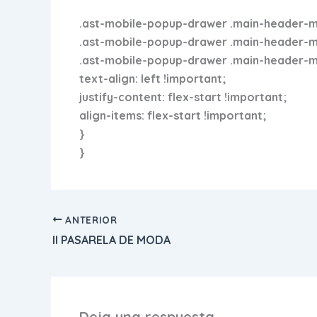
.ast-mobile-popup-drawer .main-header-me
.ast-mobile-popup-drawer .main-header-menu
.ast-mobile-popup-drawer .main-header-men
text-align: left !important;
justify-content: flex-start !important;
align-items: flex-start !important;
}
}
ANTERIOR
II PASARELA DE MODA
Deja una respuesta