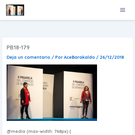
Ir
al
contenido
PB18-179
Deja un comentario
/ Por
AceBarakaldo
/
26/12/2018
@media (max-width: 768px) {