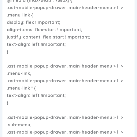
@media (max-width: 768px) {
.ast-mobile-popup-drawer .main-header-menu > li >
.menu-link {
display: flex !important;
align-items: flex-start !important;
justify-content: flex-start !important;
text-align: left !important;
}
.ast-mobile-popup-drawer .main-header-menu > li >
.menu-link,
.ast-mobile-popup-drawer .main-header-menu > li >
.menu-link * {
text-align: left !important;
}
.ast-mobile-popup-drawer .main-header-menu > li >
.sub-menu,
.ast-mobile-popup-drawer .main-header-menu > li >