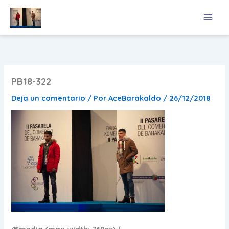
Ir
al
contenido
PB18-322
Deja un comentario
/ Por
AceBarakaldo
/
26/12/2018