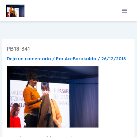
Ir
al
contenido
PB18-341
Deja un comentario
/ Por
AceBarakaldo
/
26/12/2018