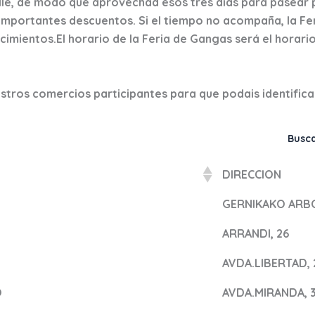
lle, de modo que
aprovechad esos tres días para pasear 
 importantes descuentos
. Si el tiempo no acompaña, la Fe
ecimientos.El horario de la Feria de Gangas será el horari
uestros comercios participantes para que podais identific
Busca
DIRECCION
GERNIKAKO ARBO
ARRANDI, 26
AVDA.LIBERTAD, 
O
AVDA.MIRANDA, 