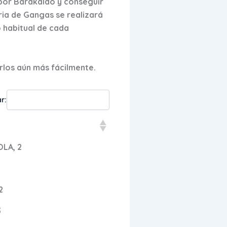
por Barakaldo y conseguir
ria de Gangas se realizará
o habitual de cada
arlos aún más fácilmente.
r:
LA, 2
2
3