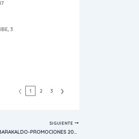
17
BE, 3
❮
1
2
3
❯
SIGUIENTE
TARJETA ACE BARAKALDO-PROMOCIONES 2023