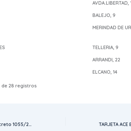
AVDA.LIBERTAD, 
BALEJO, 9
MERINDAD DE URI
ES
TELLERIA, 9
ARRANDI, 22
ELCANO, 14
 de 28 registros
Líneas de actuación del Real Decreto 1055/2022 de Envases y Residuos de Envases