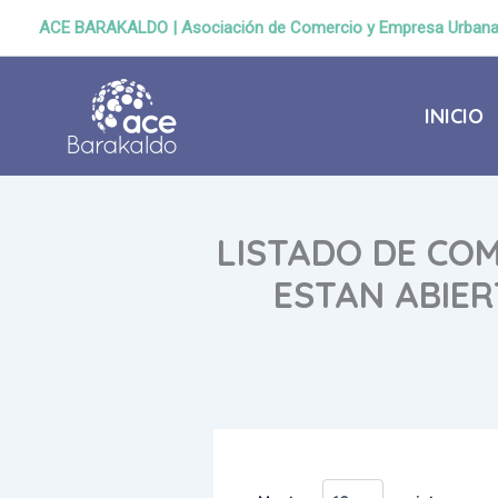
Ir
ACE BARAKALDO | Asociación de Comercio y Empresa Urban
al
contenido
INICIO
LISTADO DE CO
ESTAN ABIER