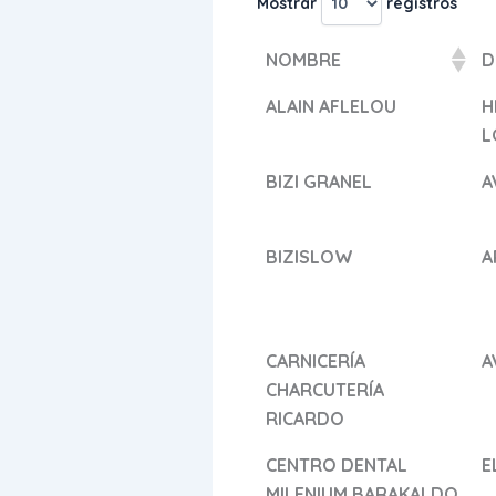
Mostrar
registros
NOMBRE
D
ALAIN AFLELOU
H
L
BIZI GRANEL
A
BIZISLOW
A
CARNICERÍA
A
CHARCUTERÍA
RICARDO
CENTRO DENTAL
E
MILENIUM BARAKALDO