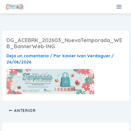
Ir
al
contenido
DG_ACEBRK_202603_NuevaTemporada_WE
B_BannerWeb-ING
Deja un comentario
/ Por
Xavier Ivan Verdaguer
/
26/06/2026
ANTERIOR