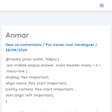
Ir
al
contenido
Anmar
Deja un comentario
/ Por
Xavier Ivan Verdaguer
/
28/04/2026
@media (max-width: 768px) {
.ast-mobile-popup-drawer .main-header-menu > li >
.menu-link {
display: flex !important;
align-items: flex-start !important;
justify-content: flex-start !important;
text-align: left !important;
}