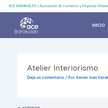
Ir
ACE BARAKALDO | Asociación de Comercio y Empresa Urban
al
contenido
INICIO
Atelier Interiorismo
Deja un comentario
/ Por
Xavier Ivan Ver
ANTERIOR