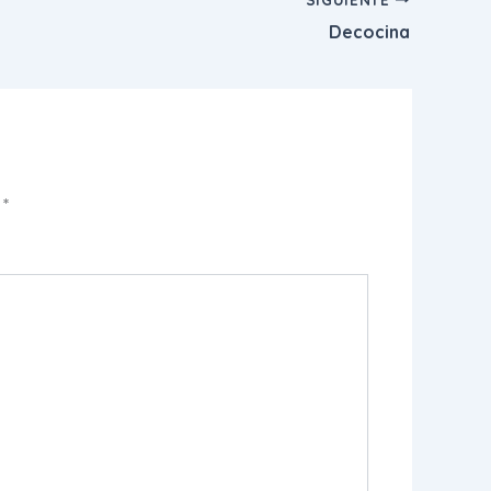
Decocina
n
*