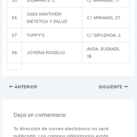
55
ZIDARRA S. L.
C/ ARRANDI, 11
CASA SANTIVERI
56
C/ ARRANDI, 27
DIETETICA Y SALUD
57
YUPPY’S
C/ GIPUZKOA, 2
AVDA. EUSKADI,
58
JOYERIA ROGELIO
1B
ANTERIOR
SIGUIENTE
Deja un comentario
Tu dirección de correo electrónico no será
publicada.
Los campos obligatorios están